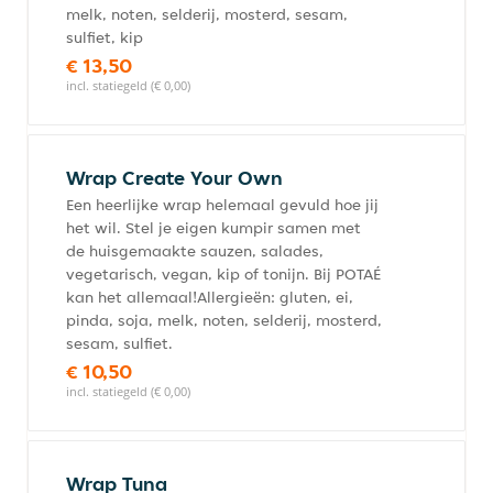
melk, noten, selderij, mosterd, sesam,
sulfiet, kip
€ 13,50
incl. statiegeld (€ 0,00)
Wrap Create Your Own
Een heerlijke wrap helemaal gevuld hoe jij
het wil. Stel je eigen kumpir samen met
de huisgemaakte sauzen, salades,
vegetarisch, vegan, kip of tonijn. Bij POTAÉ
kan het allemaal!Allergieën: gluten, ei,
pinda, soja, melk, noten, selderij, mosterd,
sesam, sulfiet.
€ 10,50
incl. statiegeld (€ 0,00)
Wrap Tuna