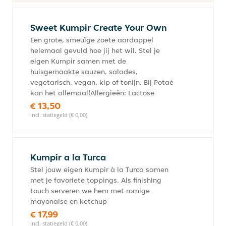
Sweet Kumpir Create Your Own
Een grote, smeuïge zoete aardappel
helemaal gevuld hoe jij het wil. Stel je
eigen Kumpir samen met de
huisgemaakte sauzen, salades,
vegetarisch, vegan, kip of tonijn. Bij Potaé
kan het allemaal!Allergieën: Lactose
€ 13,50
incl. statiegeld (€ 0,00)
Kumpir a la Turca
Stel jouw eigen Kumpir à la Turca samen
met je favoriete toppings. Als finishing
touch serveren we hem met romige
mayonaise en ketchup
€ 17,99
incl. statiegeld (€ 0,00)