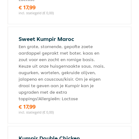
€ 17,99
incl. statiegeld (€ 0,00)
Sweet Kumpir Maroc
Een grote, stomende, gepofte zoete
aardappel geprakt met boter, kaas en
zout voor een zacht en romige basis.
Keuze uit onze huisgemaakte saus, mais,
augurken, wortelen, gekruide olijven,
jalapeno en couscous/kisir. Om je eigen
draai te geven aan je Kumpir kan je
upgraden met de extra
toppings!Allergieën: Lactose
€ 17,99
incl. statiegeld (€ 0,00)
Kumpir Double Chicken