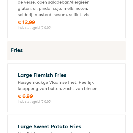
de verse, open saladebar.Allergieën:
gluten, ei, pinda, soja, melk, noten,
selderij, mosterd, sesam, sulfiet, vis.
€ 12,99
incl. statiegeld (€ 0,00)
Fries
Large Flemish Fries
Huisgemaakge Vlaamse friet. Heerlijk
knapperig van buiten, zacht van binnen.
€ 6,99
incl. statiegeld (€ 0,00)
Large Sweet Potato Fries