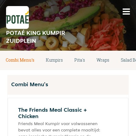
POTAÉ KING KUMPIR
ZUIDPLEIN
Combi Menu's
Kumpirs
Pita's
Wraps
Salad 
Combi Menu's
The Friends Meal Classic +
Chicken
Friends Meal Kumpir voor volwassenen
bevat alles voor een complete maaltijd: