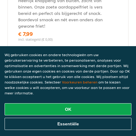
Heerlijk knapperig van buiten, zacht van
binnen. Onze zoete aardappelfriet is vers
bereid en perfect als bijgerecht of snack.
Boordevol smaak en nét even anders dan
gewone friet!
€ 7,99
incl. statiegeld (€ 0,00)
Wij gebruiken cookies en andere technologieën om uw
gebruikerservaring te verbeteren, te personaliseren, analyses voor
Small Sweet Potato Fries
optimalisatie en advertenties in samenwerking met derde partijen. Wij
gebruiken onze eigen cookies en cookies van derde partijen. Door op OK
Heerlijk knapperig van buiten, zacht van
te klikken accepteert u het gebruik van alle cookies. Wij plaatsen altijd
binnen. Onze zoete aardappelfriet is vers
noodzakelijke cookies. Selecteer
Voorkeuren beheren
om te kiezen
bereid en perfect als bijgerecht of snack.
welke cookies u wilt accepteren, om uw voorkeur aan te passen en voor
Boordevol smaak en nét even anders dan
meer informatie.
gewone friet.
€ 6,25
OK
incl. statiegeld (€ 0,00)
Online Eten Bestellen
Essentiële