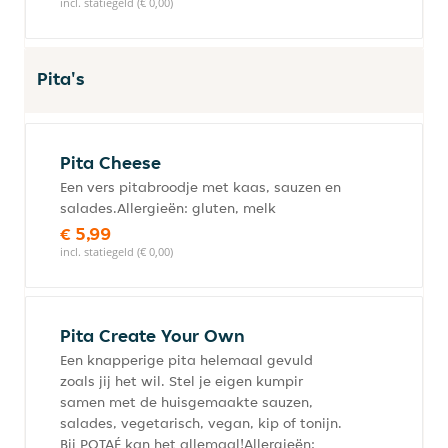
incl. statiegeld (€ 0,00)
Pita's
Pita Cheese
Een vers pitabroodje met kaas, sauzen en
salades.Allergieën: gluten, melk
€ 5,99
incl. statiegeld (€ 0,00)
Pita Create Your Own
Een knapperige pita helemaal gevuld
zoals jij het wil. Stel je eigen kumpir
samen met de huisgemaakte sauzen,
salades, vegetarisch, vegan, kip of tonijn.
Bij POTAÉ kan het allemaal!Allergieën: