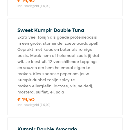
€ 19,50
incl. statiegeld (€ 0,00)
Sweet Kumpir Double Tuna
Extra veel tonijn als goede proteïnebasis
in een grote, stomende, zoete aardappel!
Geprakt met kaas en boter als romige
basis. Maak hem af helemaal zoals jij dat
wil. Je kiest uit 12 verschillende toppings
en sauzen om hem helemaal eigen te
maken. Kies spaanse peper om jouw
Kumpir dubbel tonijn spicy te
maken.Allergieën: lactose, vis, selderij,
mosterd, sulfiet, ei, soja
€ 19,50
incl. statiegeld (€ 0,00)
Kumpir Double Avocado