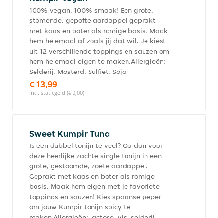
100% vegan, 100% smaak! Een grote,
stomende, gepofte aardappel geprakt
met kaas en boter als romige basis. Maak
hem helemaal af zoals jij dat wil. Je kiest
uit 12 verschillende toppings en sauzen om
hem helemaal eigen te maken.Allergieën:
Selderij, Mosterd, Sulfiet, Soja
€ 13,99
incl. statiegeld (€ 0,00)
Sweet Kumpir Tuna
Is een dubbel tonijn te veel? Ga dan voor
deze heerlijke zachte single tonijn in een
grote, gestoomde, zoete aardappel.
Geprakt met kaas en boter als romige
basis. Maak hem eigen met je favoriete
toppings en sauzen! Kies spaanse peper
om jouw Kumpir tonijn spicy te
maken.Allergieën: lactose, vis, selderij,