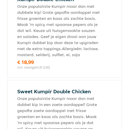
Onze populairste Kumpir maar dan met
dubbele kip! Grote gepofte aardappel met
frisse groenten en kaas als zachte basis.
Maak 'm spicy met spaanse pepers als je
dat wil. Keuze uit huisgemaakte sauzen
en salades. Geef je eigen draai aan jouw
Kumpir dubbel kip door deze te upgraden
met de extra toppings.Allergieën: lactose,
mosterd, selderij, sulfiet, ei, soja
€ 18,99
incl. statiegeld (€ 0,00)
Sweet Kumpir Double Chicken
Onze populairste Kumpir maar dan met
dubbel kip in een zoete aardappel! Grote
gepofte zoete aardappel met frisse
groenten en kaas als zachte basis. Maak
'm spicy met spaanse pepers als je dat
wil. Keuze uit huisgemaakte sauzen en