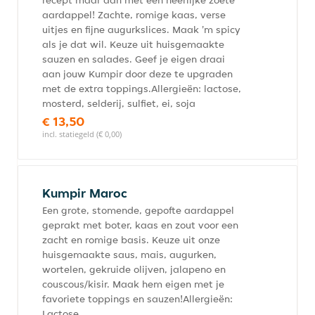
recept maar dan met een heerlijke zoete
aardappel! Zachte, romige kaas, verse
uitjes en fijne augurkslices. Maak 'm spicy
als je dat wil. Keuze uit huisgemaakte
sauzen en salades. Geef je eigen draai
aan jouw Kumpir door deze te upgraden
met de extra toppings.Allergieën: lactose,
mosterd, selderij, sulfiet, ei, soja
€ 13,50
incl. statiegeld (€ 0,00)
Kumpir Maroc
Een grote, stomende, gepofte aardappel
geprakt met boter, kaas en zout voor een
zacht en romige basis. Keuze uit onze
huisgemaakte saus, mais, augurken,
wortelen, gekruide olijven, jalapeno en
couscous/kisir. Maak hem eigen met je
favoriete toppings en sauzen!Allergieën:
Lactose