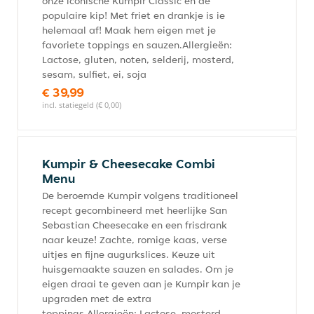
onze iconische Kumpir Classic en de
populaire kip! Met friet en drankje is ie
helemaal af! Maak hem eigen met je
favoriete toppings en sauzen.Allergieën:
Lactose, gluten, noten, selderij, mosterd,
sesam, sulfiet, ei, soja
€ 39,99
incl. statiegeld (€ 0,00)
Kumpir & Cheesecake Combi
Menu
De beroemde Kumpir volgens traditioneel
recept gecombineerd met heerlijke San
Sebastian Cheesecake en een frisdrank
naar keuze! Zachte, romige kaas, verse
uitjes en fijne augurkslices. Keuze uit
huisgemaakte sauzen en salades. Om je
eigen draai te geven aan je Kumpir kan je
upgraden met de extra
toppings.Allergieën: Lactose, mosterd,