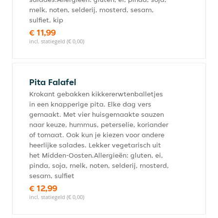
melk, noten, selderij, mosterd, sesam,
sulfiet, kip
€ 11,99
incl. statiegeld (€ 0,00)
Pita Falafel
Krokant gebakken kikkererwtenballetjes
in een knapperige pita. Elke dag vers
gemaakt. Met vier huisgemaakte sauzen
naar keuze, hummus, peterselie, koriander
of tomaat. Ook kun je kiezen voor andere
heerlijke salades. Lekker vegetarisch uit
het Midden-Oosten.Allergieën: gluten, ei,
pinda, soja, melk, noten, selderij, mosterd,
sesam, sulfiet
€ 12,99
incl. statiegeld (€ 0,00)