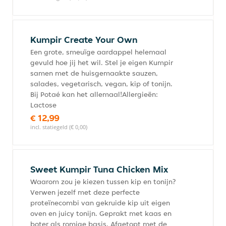
Kumpir Create Your Own
Een grote, smeuïge aardappel helemaal
gevuld hoe jij het wil. Stel je eigen Kumpir
samen met de huisgemaakte sauzen,
salades, vegetarisch, vegan, kip of tonijn.
Bij Potaé kan het allemaal!Allergieën:
Lactose
€ 12,99
incl. statiegeld (€ 0,00)
Sweet Kumpir Tuna Chicken Mix
Waarom zou je kiezen tussen kip en tonijn?
Verwen jezelf met deze perfecte
proteïnecombi van gekruide kip uit eigen
oven en juicy tonijn. Geprakt met kaas en
boter als romige basis. Afgetopt met de