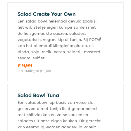
Salad Create Your Own
Een salad bowl helemaal gevuld zoals jij
het wil. Stel je eigen kumpir samen met
de huisgemaakte sauzen, salades,
vegetarisch, vegan, kip of tonijn. Bij POTAÉ
kan het allemaal!Allergieën: gluten, ei,
pinda, soja, melk, noten, selderij, mosterd,
sesam, sulfiet.
€ 9,99
incl. statiegeld (€ 0,00)
Salad Bowl Tuna
Een saladebowl op basis van verse sla,
geserveerd met tonijn licht gemarineerd
met chilivlokken en verse sauzen en
salades uit onze eigen keuken. Dit gerecht
kan eenmalig worden aangevuld vanuit