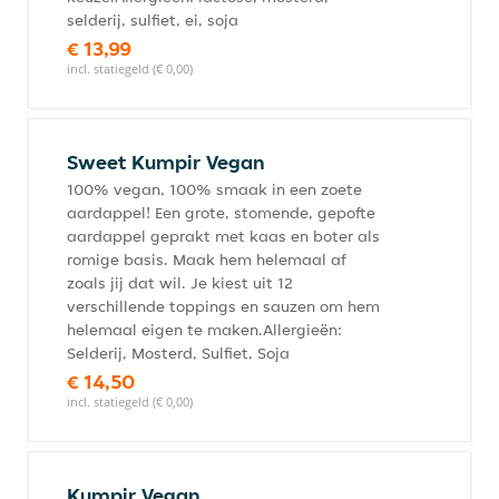
selderij, sulfiet, ei, soja
€ 13,99
incl. statiegeld (€ 0,00)
Sweet Kumpir Vegan
100% vegan, 100% smaak in een zoete
aardappel! Een grote, stomende, gepofte
aardappel geprakt met kaas en boter als
romige basis. Maak hem helemaal af
zoals jij dat wil. Je kiest uit 12
verschillende toppings en sauzen om hem
helemaal eigen te maken.Allergieën:
Selderij, Mosterd, Sulfiet, Soja
€ 14,50
incl. statiegeld (€ 0,00)
Kumpir Vegan