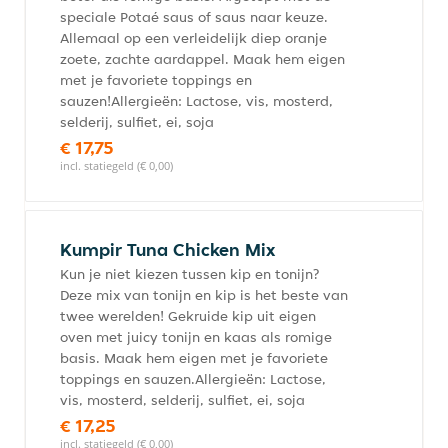
speciale Potaé saus of saus naar keuze.
Allemaal op een verleidelijk diep oranje
zoete, zachte aardappel. Maak hem eigen
met je favoriete toppings en
sauzen!Allergieën: Lactose, vis, mosterd,
selderij, sulfiet, ei, soja
€ 17,75
incl. statiegeld (€ 0,00)
Kumpir Tuna Chicken Mix
Kun je niet kiezen tussen kip en tonijn?
Deze mix van tonijn en kip is het beste van
twee werelden! Gekruide kip uit eigen
oven met juicy tonijn en kaas als romige
basis. Maak hem eigen met je favoriete
toppings en sauzen.Allergieën: Lactose,
vis, mosterd, selderij, sulfiet, ei, soja
€ 17,25
incl. statiegeld (€ 0,00)