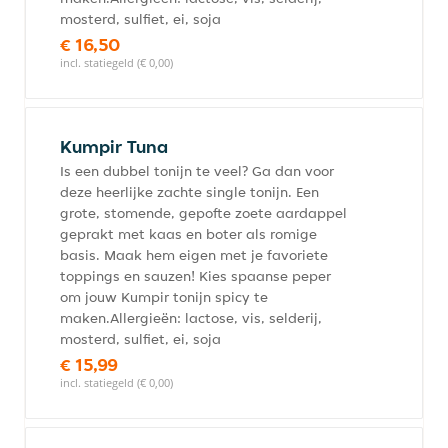
mosterd, sulfiet, ei, soja
€ 16,50
incl. statiegeld (€ 0,00)
Kumpir Tuna
Is een dubbel tonijn te veel? Ga dan voor
deze heerlijke zachte single tonijn. Een
grote, stomende, gepofte zoete aardappel
geprakt met kaas en boter als romige
basis. Maak hem eigen met je favoriete
toppings en sauzen! Kies spaanse peper
om jouw Kumpir tonijn spicy te
maken.Allergieën: lactose, vis, selderij,
mosterd, sulfiet, ei, soja
€ 15,99
incl. statiegeld (€ 0,00)