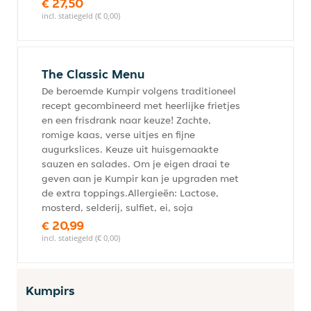
€ 27,50
incl. statiegeld (€ 0,00)
The Classic Menu
De beroemde Kumpir volgens traditioneel
recept gecombineerd met heerlijke frietjes
en een frisdrank naar keuze! Zachte,
romige kaas, verse uitjes en fijne
augurkslices. Keuze uit huisgemaakte
sauzen en salades. Om je eigen draai te
geven aan je Kumpir kan je upgraden met
de extra toppings.Allergieën: Lactose,
mosterd, selderij, sulfiet, ei, soja
€ 20,99
incl. statiegeld (€ 0,00)
Kumpirs