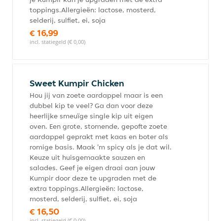
toppings.Allergieën: lactose, mosterd,
selderij, sulfiet, ei, soja
€ 16,99
incl. statiegeld (€ 0,00)
Sweet Kumpir Chicken
Hou jij van zoete aardappel maar is een
dubbel kip te veel? Ga dan voor deze
heerlijke smeuïge single kip uit eigen
oven. Een grote, stomende, gepofte zoete
aardappel geprakt met kaas en boter als
romige basis. Maak 'm spicy als je dat wil.
Keuze uit huisgemaakte sauzen en
salades. Geef je eigen draai aan jouw
Kumpir door deze te upgraden met de
extra toppings.Allergieën: lactose,
mosterd, selderij, sulfiet, ei, soja
€ 16,50
incl. statiegeld (€ 0,00)